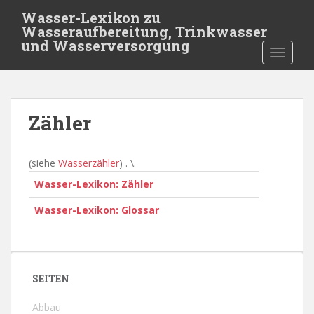
S
Wasser-Lexikon zu
k
Wasseraufbereitung, Trinkwasser
i
und Wasserversorgung
TOGGLE
p
t
o
m
Zähler
a
i
n
(siehe
Wasserzähler
) . \.
c
Wasser-Lexikon: Zähler
o
n
Wasser-Lexikon: Glossar
t
e
n
t
SEITEN
Abbau