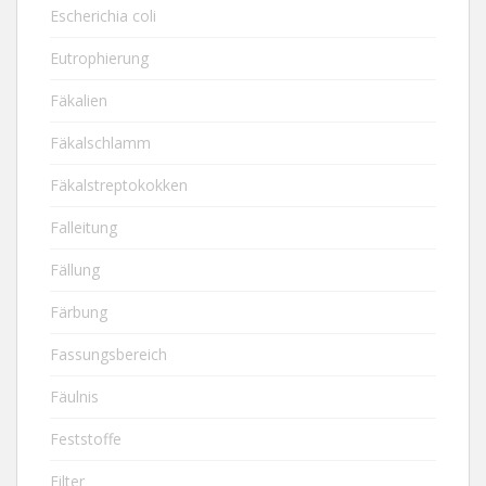
Escherichia coli
Eutrophierung
Fäkalien
Fäkalschlamm
Fäkalstreptokokken
Falleitung
Fällung
Färbung
Fassungsbereich
Fäulnis
Feststoffe
Filter