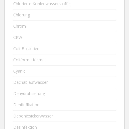
Chlorierte Kohlenwasserstoffe
Chlorung
Chrom
CKW
Coli-Bakterien
Coliforme Keime
Cyanid
Dachablaufwasser
Dehydratisierung
Denitrifikation
Deponiesickerwasser
Desinfektion