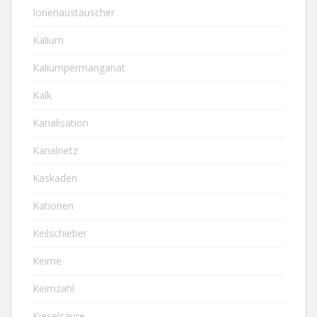
Ionenaustauscher
Kalium
Kaliumpermanganat
Kalk
Kanalisation
Kanalnetz
Kaskaden
Kationen
Keilschieber
Keime
Keimzahl
Kieselsäure