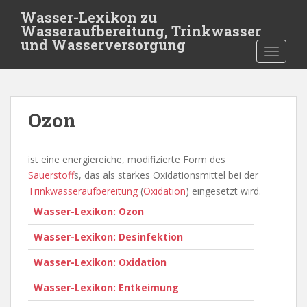
S
Wasser-Lexikon zu
k
Wasseraufbereitung, Trinkwasser
i
und Wasserversorgung
TOGGLE
p
t
o
m
Ozon
a
i
n
ist eine energiereiche, modifizierte Form des
c
Sauerstoff
s, das als starkes Oxidationsmittel bei der
o
Trinkwasseraufbereitung
(
Oxidation
) eingesetzt wird.
n
Wasser-Lexikon: Ozon
t
e
Wasser-Lexikon: Desinfektion
n
t
Wasser-Lexikon: Oxidation
Wasser-Lexikon: Entkeimung