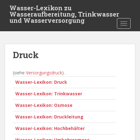
S
Wasser-Lexikon zu
k
Wasseraufbereitung, Trinkwasser
i
und Wasserversorgung
TOGGLE
p
t
o
m
Druck
a
i
n
(siehe
Versorgungsdruck
) .
c
Wasser-Lexikon: Druck
o
n
Wasser-Lexikon: Trinkwasser
t
e
Wasser-Lexikon: Osmose
n
Wasser-Lexikon: Druckleitung
t
Wasser-Lexikon: Hochbehälter
Wasser-Lexikon: Umkehrosmose