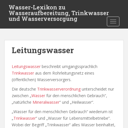
S
Wasser-Lexikon zu
k
Wasseraufbereitung, Trinkwasser
i
und Wasserversorgung
TOGGLE
p
t
o
m
Leitungswasser
a
i
n
Leitungswasser
beschreibt umgangssprachlich
c
Trinkwasser
aus dem Rohrleitungsnetz eines
o
(öffentlichen) Wasserversorgers.
n
t
Die deutsche
Trinkwasserverordnung
unterscheidet nur
e
zwischen „
Wasser
für den menschlichen Gebrauch“,
n
„natürliche
Mineralwasser
“ und „Heilwasser“.
t
„Wasser für den menschlichen Gebrauch“ wiederum ist
„
Trinkwasser
“ und „Wasser für Lebensmittelbetriebe“.
Wobei der Begriff „Trinkwasser“ alles Wasser beinhaltet,