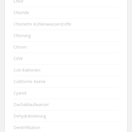
Chlor
Chloride
Chlorierte Kohlenwasserstoffe
Chlorung
Chrom
CKW
Coli-Bakterien
Coliforme Keime
Cyanid
Dachablaufwasser
Dehydratisierung
Denitrifikation