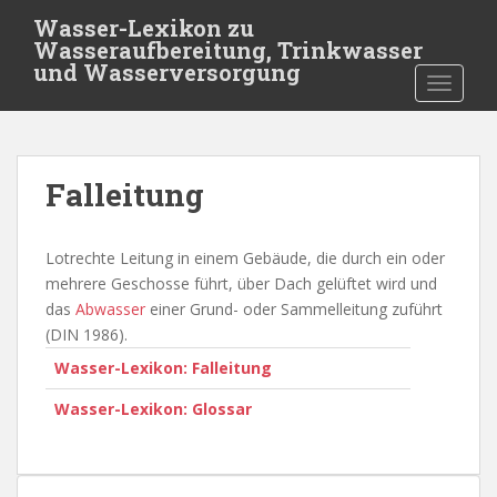
S
Wasser-Lexikon zu
k
Wasseraufbereitung, Trinkwasser
i
und Wasserversorgung
TOGGLE
p
t
o
m
Falleitung
a
i
n
Lotrechte Leitung in einem Gebäude, die durch ein oder
c
mehrere Geschosse führt, über Dach gelüftet wird und
o
das
Abwasser
einer Grund- oder Sammelleitung zuführt
n
(DIN 1986).
t
Wasser-Lexikon: Falleitung
e
n
Wasser-Lexikon: Glossar
t