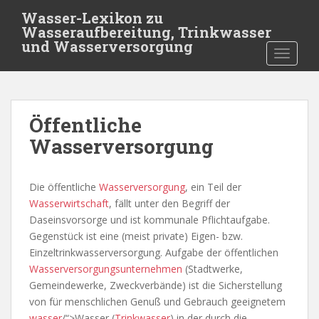
S
Wasser-Lexikon zu
k
Wasseraufbereitung, Trinkwasser
i
und Wasserversorgung
TOGGLE
p
t
o
m
Öffentliche
a
i
Wasserversorgung
n
c
Die öffentliche
Wasserversorgung
, ein Teil der
o
Wasserwirtschaft
, fällt unter den Begriff der
n
Daseinsvorsorge und ist kommunale Pflichtaufgabe.
t
Gegenstück ist eine (meist private) Eigen- bzw.
e
Einzeltrinkwasserversorgung. Aufgabe der öffentlichen
n
Wasserversorgungsunternehmen
(Stadtwerke,
t
Gemeindewerke, Zweckverbände) ist die Sicherstellung
von für menschlichen Genuß und Gebrauch geeignetem
wasser
/“>Wasser (
Trinkwasser
) in der durch die