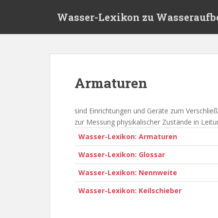
S
Wasser-Lexikon zu Wasseraufb
k
i
p
t
o
m
Armaturen
a
i
n
sind Einrichtungen und Geräte zum Verschlie
c
zur Messung physikalischer Zustände in Leitu
o
Wasser-Lexikon: Armaturen
n
t
Wasser-Lexikon: Glossar
e
Wasser-Lexikon: Nennweite
n
t
Wasser-Lexikon: Keilschieber