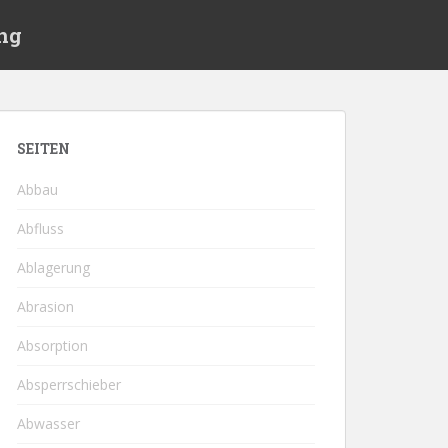
ng
SEITEN
Abbau
Abfluss
Ablagerung
Abrasion
Absorption
Absperrschieber
Abwasser