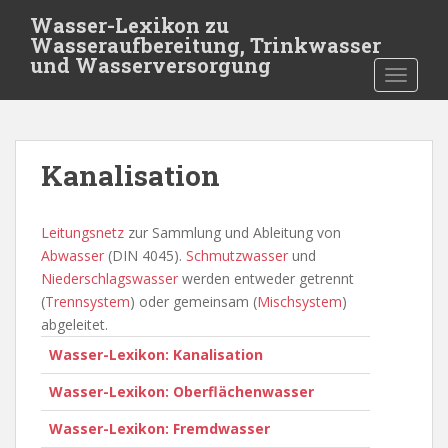
S
Wasser-Lexikon zu
k
Wasseraufbereitung, Trinkwasser
i
und Wasserversorgung
TOGGLE
p
t
o
m
Kanalisation
a
i
n
Leitungsnetz
zur Sammlung und Ableitung von
c
Abwasser
(DIN 4045).
Schmutzwasser
und
o
Niederschlagswasser
werden entweder getrennt
n
(
Trennsystem
) oder gemeinsam (
Mischsystem
)
t
abgeleitet.
e
Wasser-Lexikon: Kanalisation
n
t
Wasser-Lexikon: Oberflächenwasser
Wasser-Lexikon: Fremdwasser