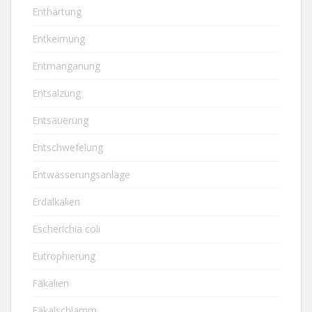
Enthärtung
Entkeimung
Entmanganung
Entsalzung
Entsäuerung
Entschwefelung
Entwässerungsanlage
Erdalkalien
Escherichia coli
Eutrophierung
Fäkalien
Fäkalschlamm