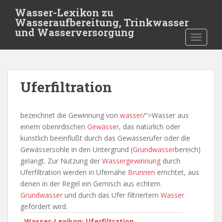
S
Wasser-Lexikon zu
k
Wasseraufbereitung, Trinkwasser
i
und Wasserversorgung
TOGGLE
p
t
o
m
Uferfiltration
a
i
n
bezeichnet die Gewinnung von
wasser
/“>Wasser aus
c
einem oberirdischen
Gewässer
, das natürlich oder
o
künstlich beeinflußt durch das Gewässerufer oder die
n
Gewässersohle in den Untergrund (
Grundwasser
bereich)
t
gelangt. Zur Nutzung der
Wassergewinnung
durch
e
Uferfiltration werden in Ufernähe
Brunnen
errichtet, aus
n
denen in der Regel ein Gemisch aus echtem
t
Grundwasser
und durch das Ufer filtriertem
Wasser
gefördert wird.
Wasser-Lexikon: Uferfiltration