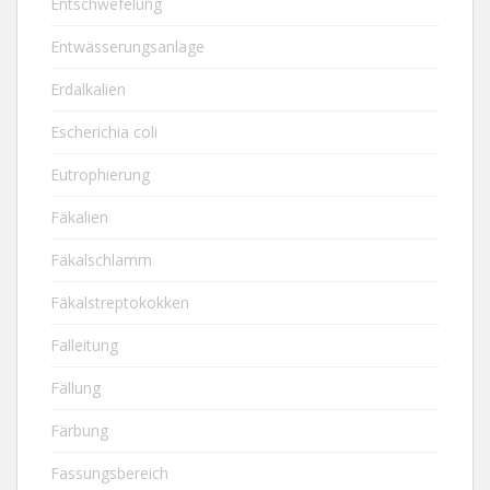
Entschwefelung
Entwässerungsanlage
Erdalkalien
Escherichia coli
Eutrophierung
Fäkalien
Fäkalschlamm
Fäkalstreptokokken
Falleitung
Fällung
Färbung
Fassungsbereich