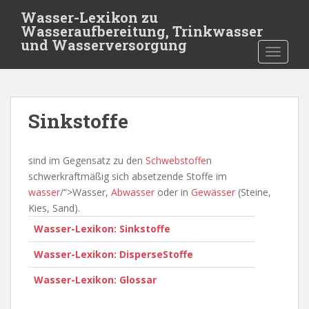
S
Wasser-Lexikon zu
k
Wasseraufbereitung, Trinkwasser
i
und Wasserversorgung
TOGGLE
p
t
o
m
Sinkstoffe
a
i
n
sind im Gegensatz zu den
Schwebstoffe
n
c
schwerkraftmäßig sich absetzende Stoffe im
o
wasser
/“>Wasser,
Abwasser
oder in
Gewässer
(Steine,
n
Kies, Sand).
t
Wasser-Lexikon: Sinkstoffe
e
n
Wasser-Lexikon: DisperseStoffe
t
Wasser-Lexikon: Glossar