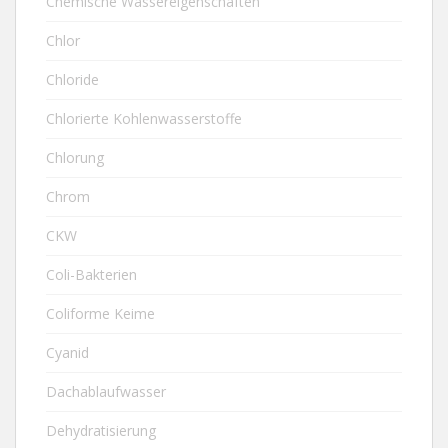
Chemische Wassereigenschaften
Chlor
Chloride
Chlorierte Kohlenwasserstoffe
Chlorung
Chrom
CKW
Coli-Bakterien
Coliforme Keime
Cyanid
Dachablaufwasser
Dehydratisierung