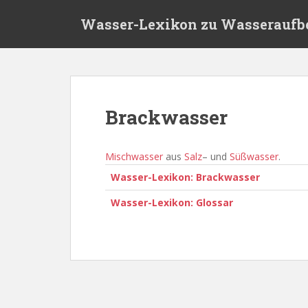
S
Wasser-Lexikon zu Wasseraufb
k
i
p
t
o
m
Brackwasser
a
i
n
Mischwasser
aus
Salz
– und
Süßwasser
.
c
Wasser-Lexikon: Brackwasser
o
n
Wasser-Lexikon: Glossar
t
e
n
t