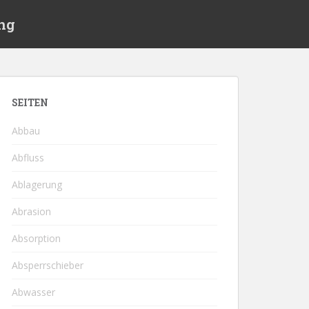
ng
SEITEN
Abbau
Abfluss
Ablagerung
Abrasion
Absorption
Absperrschieber
Abwasser