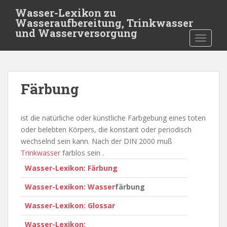
S
Wasser-Lexikon zu
k
Wasseraufbereitung, Trinkwasser
i
und Wasserversorgung
TOGGLE
p
t
o
m
Färbung
a
i
n
ist die natürliche oder künstliche Farbgebung eines toten
c
oder belebten Körpers, die konstant oder periodisch
o
wechselnd sein kann. Nach der DIN 2000 muß
n
Trinkwasser
farblos sein .
t
Wasser-Lexikon: Färbung
e
n
Wasser-Lexikon:
Wasser
färbung
t
Wasser-Lexikon: Glossar
Wasser-Lexikon: