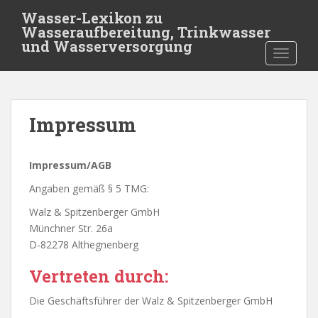
S
Wasser-Lexikon zu
k
Wasseraufbereitung, Trinkwasser
i
und Wasserversorgung
TOGGLE
p
t
o
m
Impressum
a
i
n
Impressum/AGB
c
o
Angaben gemäß § 5 TMG:
n
Walz & Spitzenberger GmbH
t
Münchner Str. 26a
e
D-82278 Althegnenberg
n
t
Vertreten durch:
Die Geschäftsführer der Walz & Spitzenberger GmbH