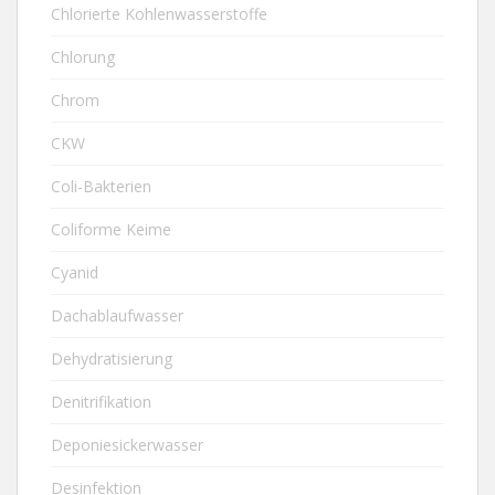
Chlorierte Kohlenwasserstoffe
Chlorung
Chrom
CKW
Coli-Bakterien
Coliforme Keime
Cyanid
Dachablaufwasser
Dehydratisierung
Denitrifikation
Deponiesickerwasser
Desinfektion