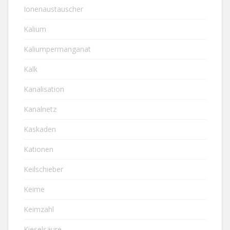
Ionenaustauscher
Kalium
Kaliumpermanganat
Kalk
Kanalisation
Kanalnetz
Kaskaden
Kationen
Keilschieber
Keime
Keimzahl
Kieselsäure