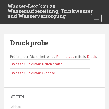
S
Wasser-Lexikon zu
k
Wasseraufbereitung, Trinkwasser
i
und Wasserversorgung
TOGGLE
p
t
o
m
Druckprobe
a
i
n
Prüfung der Dichtigkeit eines
Rohrnetzes
mittels
Druck
.
c
Wasser-Lexikon: Druckprobe
o
n
Wasser-Lexikon: Glossar
t
e
n
t
SEITEN
Abbau