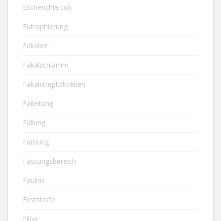
Escherichia coli
Eutrophierung
Fäkalien
Fäkalschlamm
Fäkalstreptokokken
Falleitung
Fällung
Färbung
Fassungsbereich
Fäulnis
Feststoffe
Filter