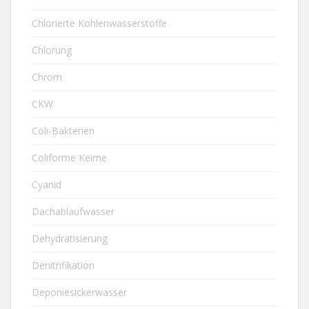
Chlorierte Kohlenwasserstoffe
Chlorung
Chrom
CKW
Coli-Bakterien
Coliforme Keime
Cyanid
Dachablaufwasser
Dehydratisierung
Denitrifikation
Deponiesickerwasser