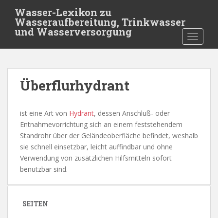
S
Wasser-Lexikon zu
k
Wasseraufbereitung, Trinkwasser
i
und Wasserversorgung
TOGGLE
p
t
o
m
Überflurhydrant
a
i
n
ist eine Art von
Hydrant
, dessen Anschluß- oder
c
Entnahmevorrichtung sich an einem feststehendem
o
Standrohr über der Geländeoberfläche befindet, weshalb
n
sie schnell einsetzbar, leicht auffindbar und ohne
t
Verwendung von zusätzlichen Hilfsmitteln sofort
e
benutzbar sind.
n
t
SEITEN