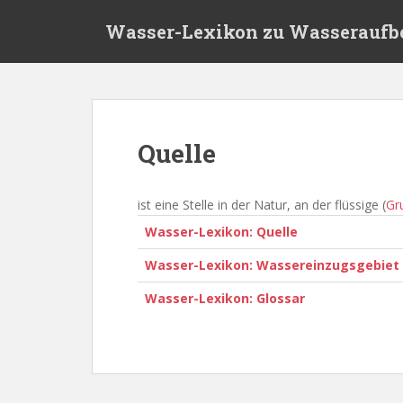
S
Wasser-Lexikon zu Wasseraufb
k
i
p
t
o
m
Quelle
a
i
n
ist eine Stelle in der Natur, an der flüssige (
Gr
c
Wasser-Lexikon: Quelle
o
n
Wasser-Lexikon: Wassereinzugsgebiet
t
Wasser-Lexikon: Glossar
e
n
t