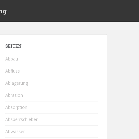
ng
SEITEN
Abbau
Abfluss
Ablagerung
Abrasion
Absorption
Absperrschieber
Abwasser