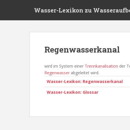
S
Wasser-Lexikon zu Wasseraufb
k
i
p
t
o
m
Regenwasserkanal
a
i
n
wird im System einer
Trennkanalisation
der T
c
Regenwasser
abgeleitet wird.
o
Wasser-Lexikon: Regenwasserkanal
n
t
Wasser-Lexikon: Glossar
e
n
t