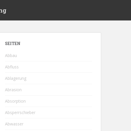
ng
SEITEN
Abbau
Abfluss
Ablagerung
Abrasion
Absorption
Absperrschieber
Abwasser