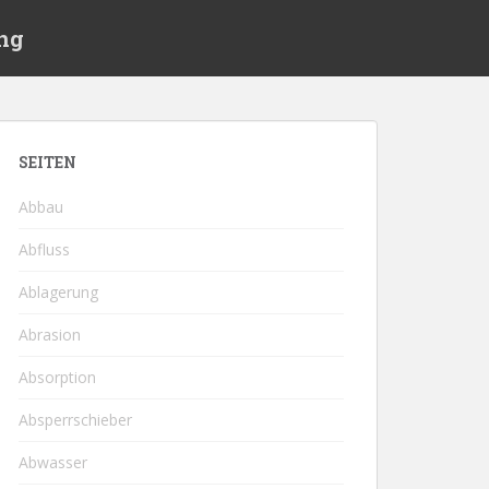
ng
SEITEN
Abbau
Abfluss
Ablagerung
Abrasion
Absorption
Absperrschieber
Abwasser