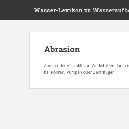
S
Wasser-Lexikon zu Wasseraufb
k
i
p
t
o
m
Abrasion
a
i
n
Abrieb oder Abschliff von Werkstoffen durch 
c
bei Rohren, Pumpen oder Zentrifugen .
o
n
t
e
n
t