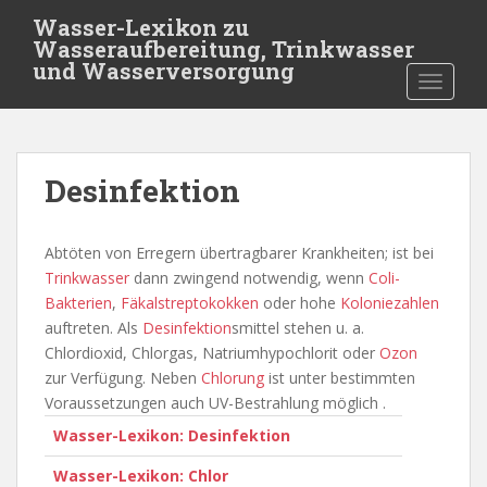
S
Wasser-Lexikon zu
k
Wasseraufbereitung, Trinkwasser
i
und Wasserversorgung
TOGGLE
p
t
o
m
Desinfektion
a
i
n
Abtöten von Erregern übertragbarer Krankheiten; ist bei
c
Trinkwasser
dann zwingend notwendig, wenn
Coli-
o
Bakterien
,
Fäkalstreptokokken
oder hohe
Koloniezahlen
n
auftreten. Als
Desinfektion
smittel stehen u. a.
t
Chlordioxid, Chlorgas, Natriumhypochlorit oder
Ozon
e
zur Verfügung. Neben
Chlorung
ist unter bestimmten
n
Voraussetzungen auch UV-Bestrahlung möglich .
t
Wasser-Lexikon: Desinfektion
Wasser-Lexikon: Chlor