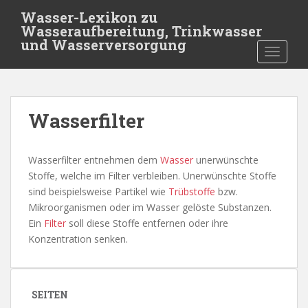
S
Wasser-Lexikon zu
k
Wasseraufbereitung, Trinkwasser
i
und Wasserversorgung
TOGGLE
p
t
o
m
Wasserfilter
a
i
n
Wasserfilter entnehmen dem
Wasser
unerwünschte
c
Stoffe, welche im Filter verbleiben. Unerwünschte Stoffe
o
sind beispielsweise Partikel wie
Trübstoffe
bzw.
n
Mikroorganismen oder im Wasser gelöste Substanzen.
t
Ein
Filter
soll diese Stoffe entfernen oder ihre
e
Konzentration senken.
n
t
SEITEN