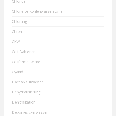
Chloride
Chlorierte Kohlenwasserstoffe
Chlorung
Chrom
CKW
Coli-Bakterien
Coliforme Keime
Cyanid
Dachablaufwasser
Dehydratisierung
Denitrifikation
Deponiesickerwasser