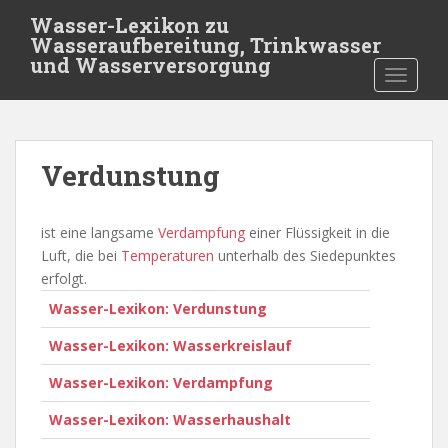
S
Wasser-Lexikon zu
k
Wasseraufbereitung, Trinkwasser
i
und Wasserversorgung
TOGGLE
p
t
o
m
Verdunstung
a
i
n
ist eine langsame
Verdampfung
einer Flüssigkeit in die
c
Luft, die bei
Temperaturen
unterhalb des Siedepunktes
o
erfolgt.
n
Wasser-Lexikon: Verdunstung
t
e
Wasser-Lexikon: Wasserkreislauf
n
t
Wasser-Lexikon: Verdampfung
Wasser-Lexikon: Wasserhaushalt