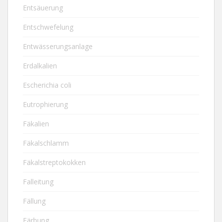
Entsäuerung
Entschwefelung
Entwässerungsanlage
Erdalkalien
Escherichia coli
Eutrophierung
Fäkalien
Fäkalschlamm
Fäkalstreptokokken
Falleitung
Fällung
Färbung