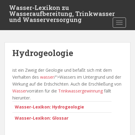
S
Wasser-Lexikon zu
k
Wasseraufbereitung, Trinkwasser
i
und Wasserversorgung
TOGGLE
p
t
o
m
Hydrogeologie
a
i
n
ist ein Zweig der Geologie und befaßt sich mit dem
c
Verhalten des
wasser
/“>Wassers im Untergrund und der
o
Wirkung auf die Erdschichten. Auch die Erschließung von
n
Wasser
vorräten für die
Trinkwassergewinnung
fällt
t
hierunter.
e
Wasser-Lexikon: Hydrogeologie
n
t
Wasser-Lexikon: Glossar