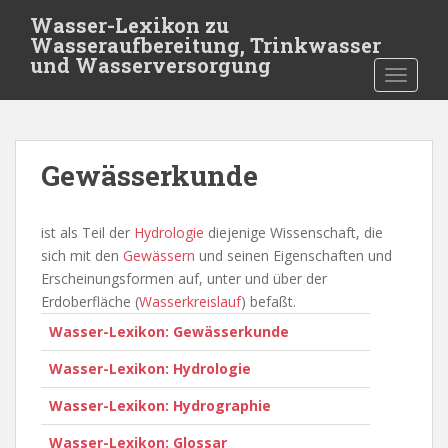
S
Wasser-Lexikon zu
k
Wasseraufbereitung, Trinkwasser
i
und Wasserversorgung
TOGGLE
p
t
o
m
Gewässerkunde
a
i
n
ist als Teil der
Hydrologie
diejenige Wissenschaft, die
c
sich mit den
Gewässern
und seinen Eigenschaften und
o
Erscheinungsformen auf, unter und über der
n
Erdoberfläche (
Wasserkreislauf
) befaßt.
t
Wasser-Lexikon: Gewässerkunde
e
n
Wasser-Lexikon: Hydrologie
t
Wasser-Lexikon: Hydrographie
Wasser-Lexikon: Glossar