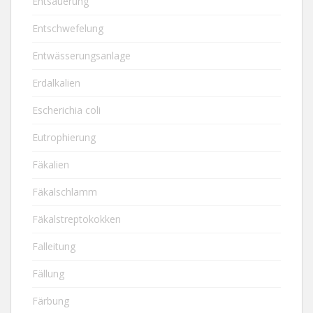
Entsäuerung
Entschwefelung
Entwässerungsanlage
Erdalkalien
Escherichia coli
Eutrophierung
Fäkalien
Fäkalschlamm
Fäkalstreptokokken
Falleitung
Fällung
Färbung