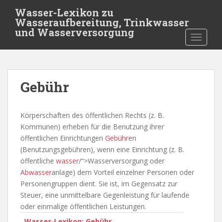
S
Wasser-Lexikon zu
k
Wasseraufbereitung, Trinkwasser
i
und Wasserversorgung
TOGGLE
p
t
o
m
Gebühr
a
i
n
Körperschaften des öffentlichen Rechts (z. B.
c
Kommunen) erheben für die Benutzung ihrer
o
öffentlichen Einrichtungen
Gebühr
en
n
(Benutzungsgebühren), wenn eine Einrichtung (z. B.
t
öffentliche
wasser
/“>Wasserversorgung oder
e
Abwasser
anlage) dem Vorteil einzelner Personen oder
n
Personengruppen dient. Sie ist, im Gegensatz zur
t
Steuer, eine unmittelbare Gegenleistung für laufende
oder einmalige öffentlichen Leistungen.
Wasser-Lexikon: Gebühr