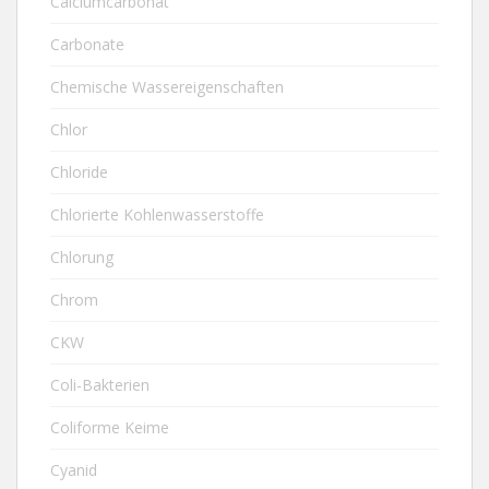
Calciumcarbonat
Carbonate
Chemische Wassereigenschaften
Chlor
Chloride
Chlorierte Kohlenwasserstoffe
Chlorung
Chrom
CKW
Coli-Bakterien
Coliforme Keime
Cyanid