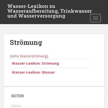
S
Wasser-Lexikon zu
k
Wasseraufbereitung, Trinkwasser
i
und Wasserversorgung
TOGGLE
p
t
o
m
Strömung
a
i
n
(siehe
Wasserströmung
).
c
Wasser-Lexikon: Strömung
o
n
Wasser-Lexikon: Glossar
t
e
n
t
SEITEN
Abbau