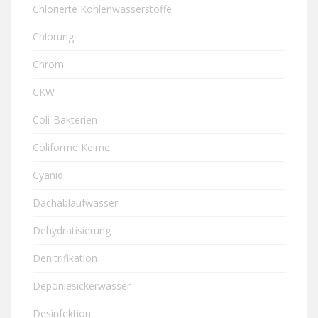
Chlorierte Kohlenwasserstoffe
Chlorung
Chrom
CKW
Coli-Bakterien
Coliforme Keime
Cyanid
Dachablaufwasser
Dehydratisierung
Denitrifikation
Deponiesickerwasser
Desinfektion