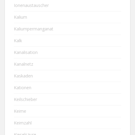
Ionenaustauscher
Kalium
Kaliumpermanganat
Kalk
Kanalisation
Kanalnetz
Kaskaden
Kationen
Keilschieber
Keime
Keimzahl
Kieselsäure