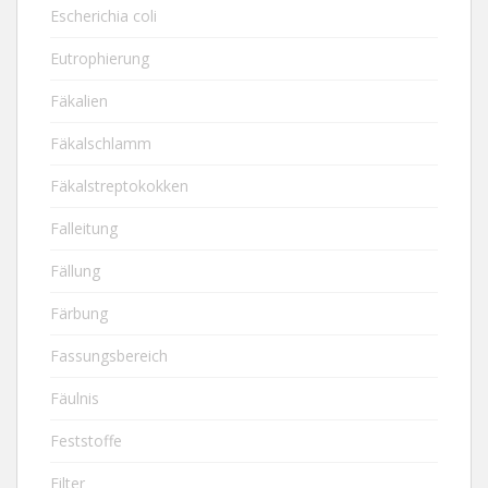
Escherichia coli
Eutrophierung
Fäkalien
Fäkalschlamm
Fäkalstreptokokken
Falleitung
Fällung
Färbung
Fassungsbereich
Fäulnis
Feststoffe
Filter