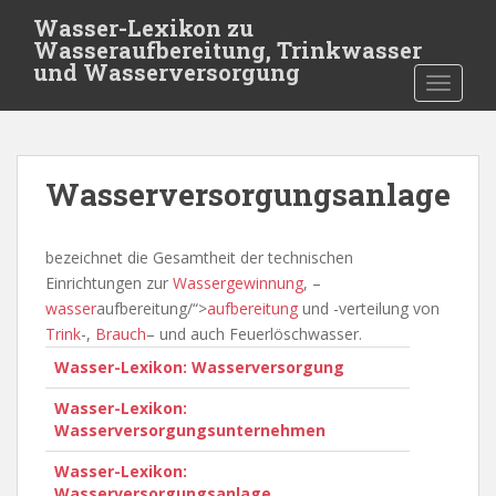
S
Wasser-Lexikon zu
k
Wasseraufbereitung, Trinkwasser
i
und Wasserversorgung
TOGGLE
p
t
o
m
Wasserversorgungsanlage
a
i
n
bezeichnet die Gesamtheit der technischen
c
Einrichtungen zur
Wassergewinnung
, –
o
wasser
aufbereitung/“>
aufbereitung
und -verteilung von
n
Trink
-,
Brauch
– und auch Feuerlöschwasser.
t
Wasser-Lexikon: Wasserversorgung
e
n
Wasser-Lexikon:
t
Wasserversorgungsunternehmen
Wasser-Lexikon:
Wasserversorgungsanlage