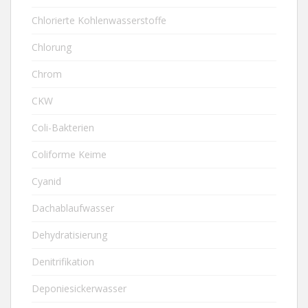
Chlorierte Kohlenwasserstoffe
Chlorung
Chrom
CKW
Coli-Bakterien
Coliforme Keime
Cyanid
Dachablaufwasser
Dehydratisierung
Denitrifikation
Deponiesickerwasser