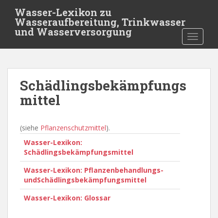
S
Wasser-Lexikon zu
k
Wasseraufbereitung, Trinkwasser
i
und Wasserversorgung
TOGGLE
p
t
o
m
Schädlingsbekämpfungs
a
i
mittel
n
c
(siehe
Pflanzenschutzmittel
).
o
n
Wasser-Lexikon:
t
Schädlingsbekämpfungsmittel
e
Wasser-Lexikon: Pflanzenbehandlungs-
n
undSchädlingsbekämpfungsmittel
t
Wasser-Lexikon: Glossar