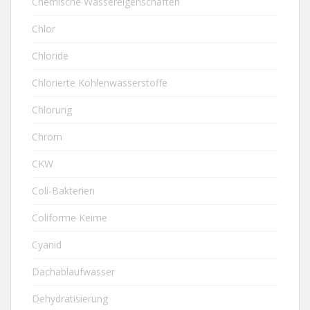
Chemische Wassereigenschaften
Chlor
Chloride
Chlorierte Kohlenwasserstoffe
Chlorung
Chrom
CKW
Coli-Bakterien
Coliforme Keime
Cyanid
Dachablaufwasser
Dehydratisierung