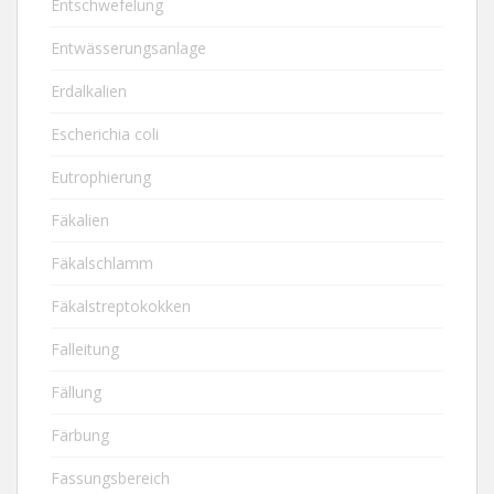
Entschwefelung
Entwässerungsanlage
Erdalkalien
Escherichia coli
Eutrophierung
Fäkalien
Fäkalschlamm
Fäkalstreptokokken
Falleitung
Fällung
Färbung
Fassungsbereich