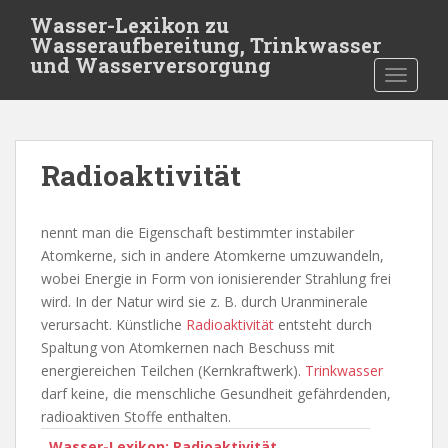
S
Wasser-Lexikon zu
k
Wasseraufbereitung, Trinkwasser
i
und Wasserversorgung
TOGGLE
p
t
o
m
Radioaktivität
a
i
n
nennt man die Eigenschaft bestimmter instabiler
c
Atomkerne, sich in andere Atomkerne umzuwandeln,
o
wobei Energie in Form von ionisierender Strahlung frei
n
wird. In der Natur wird sie z. B. durch Uranminerale
t
verursacht. Künstliche
Radioaktivität
entsteht durch
e
Spaltung von Atomkernen nach Beschuss mit
n
energiereichen Teilchen (Kernkraftwerk).
Trinkwasser
t
darf keine, die menschliche Gesundheit gefährdenden,
radioaktiven Stoffe enthalten.
Wasser-Lexikon: Radioaktivität