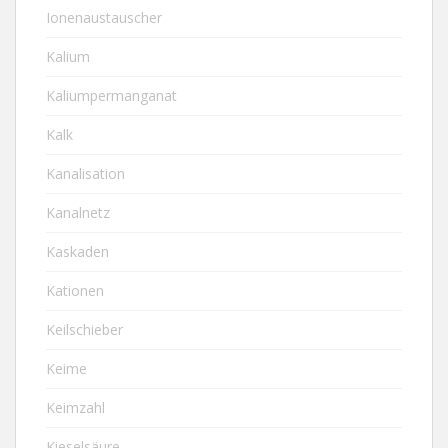
Ionenaustauscher
Kalium
Kaliumpermanganat
Kalk
Kanalisation
Kanalnetz
Kaskaden
Kationen
Keilschieber
Keime
Keimzahl
Kieselsäure