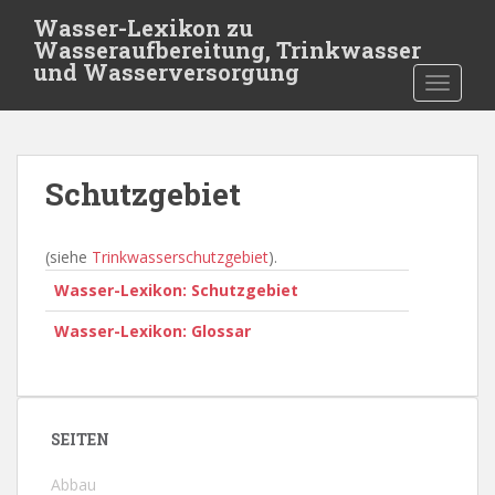
S
Wasser-Lexikon zu
k
Wasseraufbereitung, Trinkwasser
i
und Wasserversorgung
TOGGLE
p
t
o
m
Schutzgebiet
a
i
n
(siehe
Trinkwasserschutzgebiet
).
c
Wasser-Lexikon: Schutzgebiet
o
n
Wasser-Lexikon: Glossar
t
e
n
t
SEITEN
Abbau