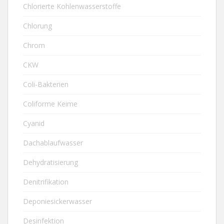
Chlorierte Kohlenwasserstoffe
Chlorung
Chrom
CKW
Coli-Bakterien
Coliforme Keime
Cyanid
Dachablaufwasser
Dehydratisierung
Denitrifikation
Deponiesickerwasser
Desinfektion