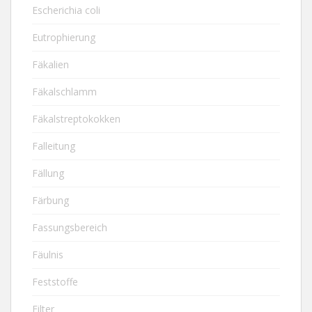
Escherichia coli
Eutrophierung
Fäkalien
Fäkalschlamm
Fäkalstreptokokken
Falleitung
Fällung
Färbung
Fassungsbereich
Fäulnis
Feststoffe
Filter