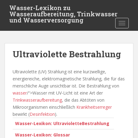
S
Wasser-Lexikon zu
k
Wasseraufbereitung, Trinkwasser
i
und Wasserversorgung
TOGGLE
p
t
o
m
Ultraviolette Bestrahlung
a
i
n
Ultraviolette (UV) Strahlung ist eine kurzwellige,
c
energiereiche, elektromagnetische Strahlung, die für das
o
menschliche Auge unsichtbar ist. Die Bestrahlung von
n
wasser
/“>Wasser mit UV-Licht ist eine Art der
t
Trinkwasseraufbereitung
, die das Abtöten von
e
Mikroorganismen einschließlich
Krankheitserreger
n
bewirkt (
Desinfektion
).
t
Wasser-Lexikon: UltravioletteBestrahlung
Wasser-Lexikon: Glossar