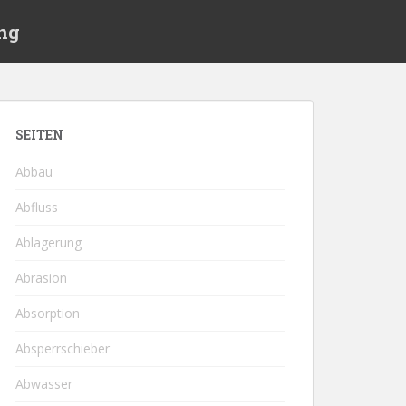
ng
SEITEN
Abbau
Abfluss
Ablagerung
Abrasion
Absorption
Absperrschieber
Abwasser