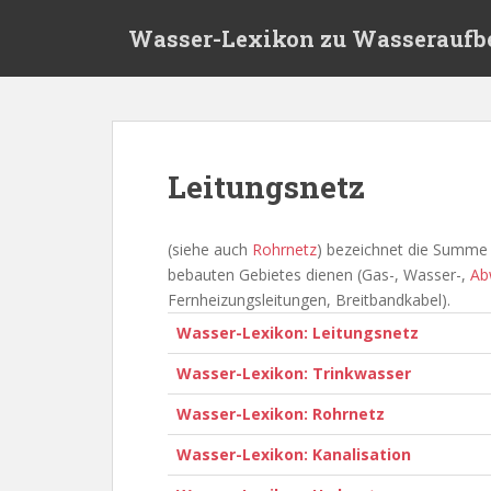
S
Wasser-Lexikon zu Wasseraufb
k
i
p
t
o
m
Leitungsnetz
a
i
n
(siehe auch
Rohrnetz
) bezeichnet die Summe a
c
bebauten Gebietes dienen (Gas-, Wasser-,
Ab
o
Fernheizungsleitungen, Breitbandkabel).
n
Wasser-Lexikon: Leitungsnetz
t
e
Wasser-Lexikon: Trinkwasser
n
Wasser-Lexikon: Rohrnetz
t
Wasser-Lexikon: Kanalisation