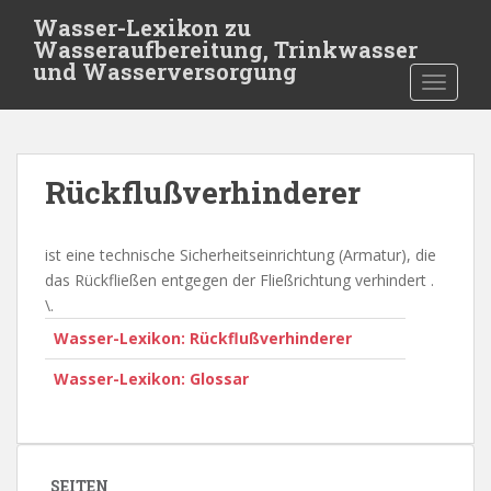
S
Wasser-Lexikon zu
k
Wasseraufbereitung, Trinkwasser
i
und Wasserversorgung
TOGGLE
p
t
o
m
Rückflußverhinderer
a
i
n
ist eine technische Sicherheitseinrichtung (Armatur), die
c
das Rückfließen entgegen der Fließrichtung verhindert .
o
\.
n
Wasser-Lexikon: Rückflußverhinderer
t
e
Wasser-Lexikon: Glossar
n
t
SEITEN