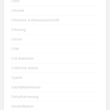
Chlor
Chloride
Chlorierte Kohlenwasserstoffe
Chlorung
Chrom
CKW
Coli-Bakterien
Coliforme Keime
Cyanid
Dachablaufwasser
Dehydratisierung
Denitrifikation