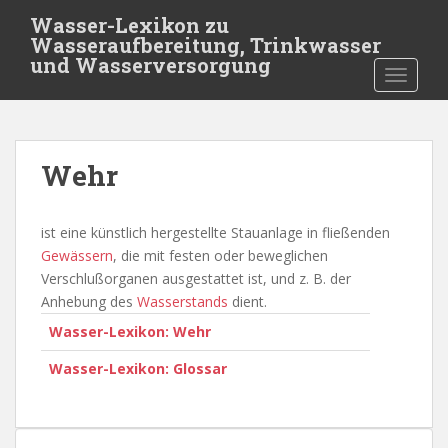
S
Wasser-Lexikon zu
k
Wasseraufbereitung, Trinkwasser
i
und Wasserversorgung
TOGGLE
p
t
o
m
Wehr
a
i
n
ist eine künstlich hergestellte Stauanlage in fließenden
c
Gewässern
, die mit festen oder beweglichen
o
Verschlußorganen ausgestattet ist, und z. B. der
n
Anhebung des
Wasserstands
dient.
t
Wasser-Lexikon: Wehr
e
n
Wasser-Lexikon: Glossar
t