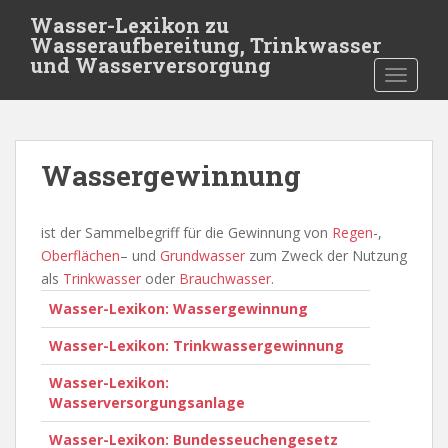
S
Wasser-Lexikon zu
k
Wasseraufbereitung, Trinkwasser
i
und Wasserversorgung
TOGGLE
p
t
o
m
Wassergewinnung
a
i
n
ist der Sammelbegriff für die Gewinnung von
Regen
-,
c
Oberflächen
– und
Grundwasser
zum Zweck der Nutzung
o
als
Trinkwasser
oder
Brauchwasser
.
n
Wasser-Lexikon: Wassergewinnung
t
e
Wasser-Lexikon: Trinkwassergewinnung
n
t
Wasser-Lexikon:
Wasserversorgungsanlage
Wasser-Lexikon: Bundesseuchengesetz