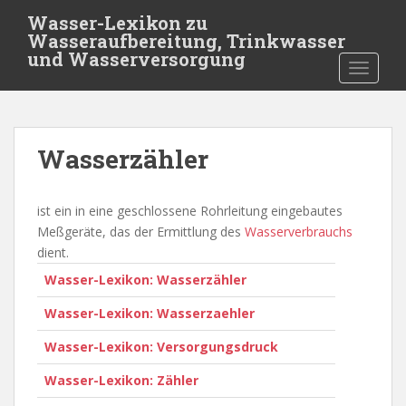
S
Wasser-Lexikon zu
k
Wasseraufbereitung, Trinkwasser
i
und Wasserversorgung
TOGGLE
p
t
o
m
Wasserzähler
a
i
n
ist ein in eine geschlossene Rohrleitung eingebautes
c
Meßgeräte, das der Ermittlung des
Wasserverbrauchs
o
dient.
n
Wasser-Lexikon: Wasserzähler
t
e
Wasser-Lexikon: Wasserzaehler
n
t
Wasser-Lexikon: Versorgungsdruck
Wasser-Lexikon: Zähler