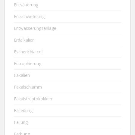
Entsäuerung
Entschwefelung
Entwässerungsanlage
Erdalkalien
Escherichia coli
Eutrophierung
Fäkalien
Fäkalschlamm
Fäkalstreptokokken
Falleitung
Fällung
Färbung