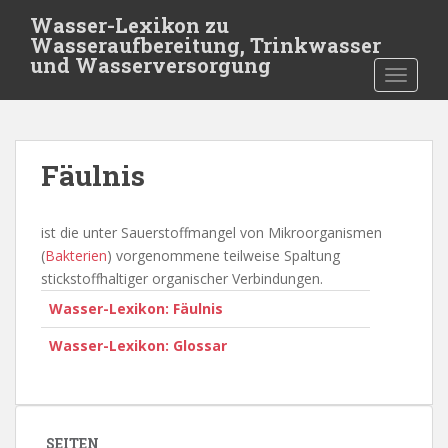
S
Wasser-Lexikon zu
k
Wasseraufbereitung, Trinkwasser
i
und Wasserversorgung
TOGGLE
p
t
o
m
Fäulnis
a
i
n
ist die unter Sauerstoffmangel von Mikroorganismen
c
(
Bakterien
) vorgenommene teilweise Spaltung
o
stickstoffhaltiger organischer Verbindungen.
n
Wasser-Lexikon: Fäulnis
t
e
Wasser-Lexikon: Glossar
n
t
SEITEN