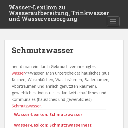
S
Wasser-Lexikon zu
k
Wasseraufbereitung, Trinkwasser
i
und Wasserversorgung
TOGGLE
p
t
o
m
Schmutzwasser
a
i
n
nennt man ein durch Gebrauch verunreinigtes
c
wasser
/“>Wasser. Man unterscheidet häusliches (aus
o
Küchen, Waschküchen, Waschräumen, Baderäumen,
n
Aborträumen und ähnlich genutzten Räumen),
t
gewerbliches, industrielles, landwirtschaftliches und
e
kommunales (häusliches und gewerbliches)
n
Schmutzwasser
.
t
Wasser-Lexikon: Schmutzwasser
Wasser-Lexikon: Schmutzwassernetz