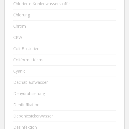
Chlorierte Kohlenwasserstoffe
Chlorung
Chrom
CKW
Coli-Bakterien
Coliforme Keime
Cyanid
Dachablaufwasser
Dehydratisierung
Denitrifikation
Deponiesickerwasser
Desinfektion