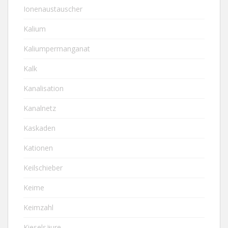
Ionenaustauscher
Kalium
Kaliumpermanganat
Kalk
Kanalisation
Kanalnetz
Kaskaden
Kationen
Keilschieber
Keime
Keimzahl
Kieselsäure