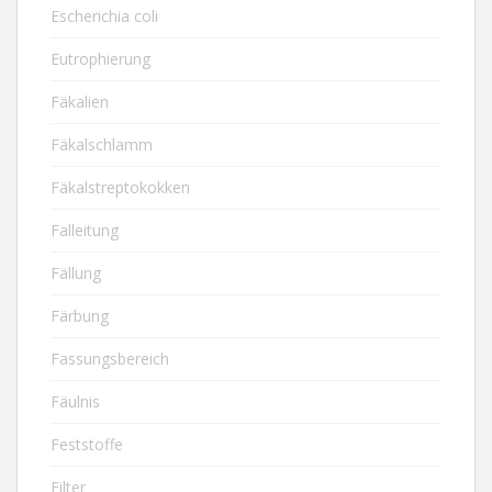
Escherichia coli
Eutrophierung
Fäkalien
Fäkalschlamm
Fäkalstreptokokken
Falleitung
Fällung
Färbung
Fassungsbereich
Fäulnis
Feststoffe
Filter