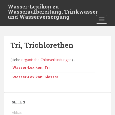
S
Wasser-Lexikon zu
k
Wasseraufbereitung, Trinkwasser
i
und Wasserversorgung
TOGGLE
p
t
o
m
Tri, Trichlorethen
a
i
n
(siehe
organische Chlorverbindungen
) .
c
Wasser-Lexikon: Tri
o
n
Wasser-Lexikon: Glossar
t
e
n
t
SEITEN
Abbau