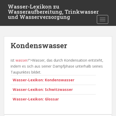
S
Wasser-Lexikon zu
k
Wasseraufbereitung, Trinkwasser
i
und Wasserversorgung
TOGGLE
p
t
o
m
Kondenswasser
a
i
n
ist
wasser
/“>Wasser, das durch Kondensation entsteht,
c
indem es sich aus seiner Dampfphase unterhalb seines
o
Taupunktes bildet.
n
Wasser-Lexikon: Kondenswasser
t
e
Wasser-Lexikon: Schwitzwasser
n
t
Wasser-Lexikon: Glossar