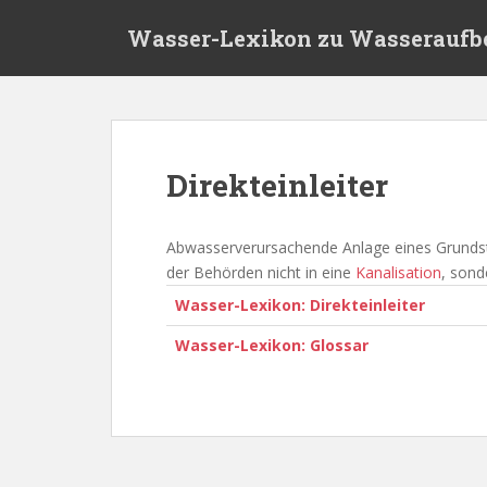
S
Wasser-Lexikon zu Wasseraufb
k
i
p
t
o
m
Direkteinleiter
a
i
n
Abwasserverursachende Anlage eines Grunds
c
der Behörden nicht in eine
Kanalisation
, sond
o
Wasser-Lexikon: Direkteinleiter
n
t
Wasser-Lexikon: Glossar
e
n
t