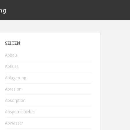
ng
SEITEN
Abbau
Abfluss
Ablagerung
Abrasion
Absorption
Absperrschieber
Abwasser