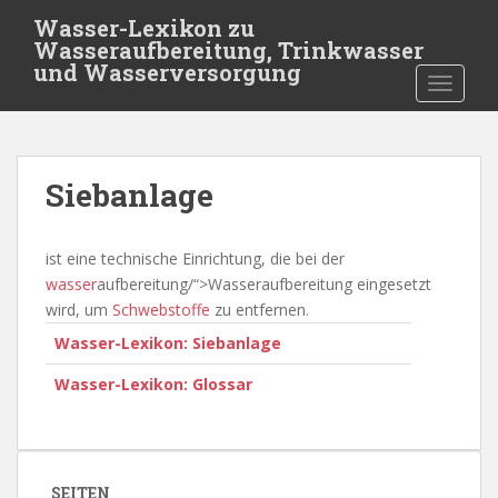
S
Wasser-Lexikon zu
k
Wasseraufbereitung, Trinkwasser
i
und Wasserversorgung
TOGGLE
p
t
o
m
Siebanlage
a
i
n
ist eine technische Einrichtung, die bei der
c
wasser
aufbereitung/“>Wasseraufbereitung eingesetzt
o
wird, um
Schwebstoffe
zu entfernen.
n
Wasser-Lexikon: Siebanlage
t
e
Wasser-Lexikon: Glossar
n
t
SEITEN