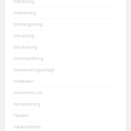
Enthärtung
Entkeimung
Entmanganung
Entsalzung
Entsäuerung
Entschwefelung
Entwässerungsanlage
Erdalkalien
Escherichia coli
Eutrophierung
Fäkalien
Fäkalschlamm