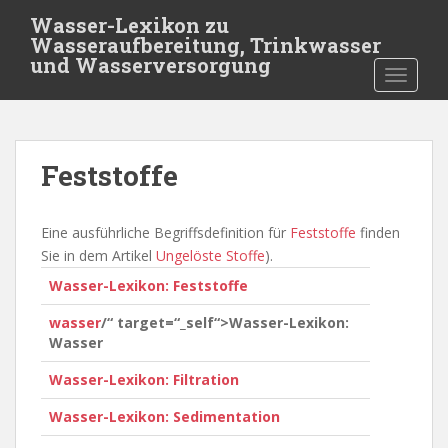
S
Wasser-Lexikon zu
k
Wasseraufbereitung, Trinkwasser
i
und Wasserversorgung
TOGGLE
p
t
o
m
Feststoffe
a
i
n
Eine ausführliche Begriffsdefinition für
Feststoffe
finden
c
Sie in dem Artikel
Ungelöste Stoffe
).
o
Wasser-Lexikon: Feststoffe
n
t
wasser
/“ target=“_self“>Wasser-Lexikon:
e
Wasser
n
t
Wasser-Lexikon: Filtration
Wasser-Lexikon: Sedimentation