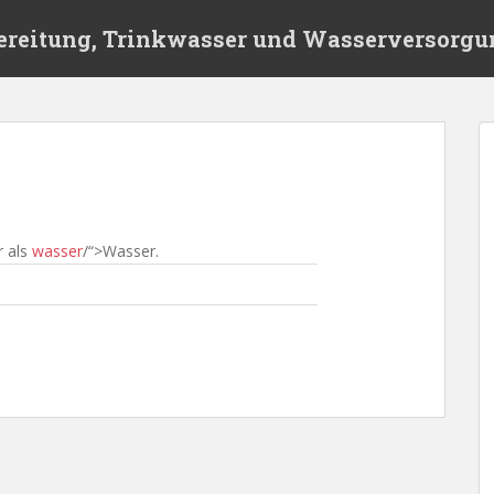
ereitung, Trinkwasser und Wasserversorgu
r als
wasser
/“>Wasser.