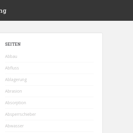
ng
SEITEN
Abbau
Abfluss
Ablagerung
Abrasion
Absorption
Absperrschieber
Abwasser