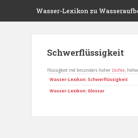
S
Wasser-Lexikon zu Wasseraufb
k
i
p
t
o
m
Schwerflüssigkeit
a
i
n
Flüssigkeit mit besonders hoher
Dichte
, höhe
c
Wasser-Lexikon: Schwerflüssigkeit
o
n
Wasser-Lexikon: Glossar
t
e
n
t