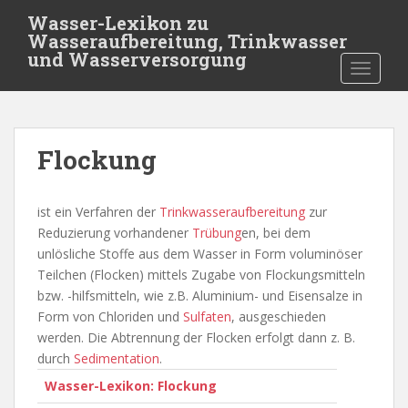
S
Wasser-Lexikon zu
k
Wasseraufbereitung, Trinkwasser
i
und Wasserversorgung
TOGGLE
p
t
o
m
Flockung
a
i
n
ist ein Verfahren der
Trinkwasseraufbereitung
zur
c
Reduzierung vorhandener
Trübung
en, bei dem
o
unlösliche Stoffe aus dem Wasser in Form voluminöser
n
Teilchen (Flocken) mittels Zugabe von Flockungsmitteln
t
bzw. -hilfsmitteln, wie z.B. Aluminium- und Eisensalze in
e
Form von Chloriden und
Sulfaten
, ausgeschieden
n
werden. Die Abtrennung der Flocken erfolgt dann z. B.
t
durch
Sedimentation
.
Wasser-Lexikon: Flockung