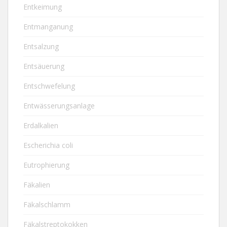
Entkeimung
Entmanganung
Entsalzung
Entsäuerung
Entschwefelung
Entwässerungsanlage
Erdalkalien
Escherichia coli
Eutrophierung
Fäkalien
Fäkalschlamm
Fäkalstreptokokken