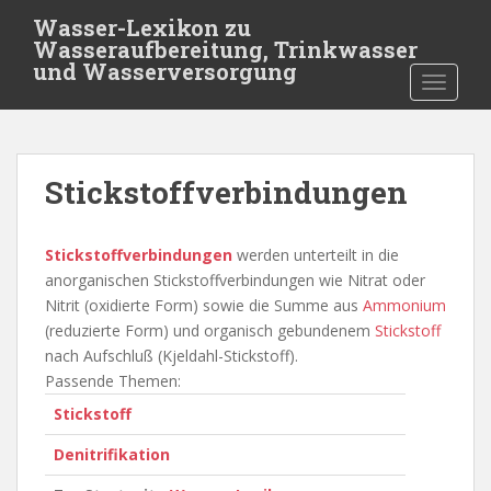
S
Wasser-Lexikon zu
k
Wasseraufbereitung, Trinkwasser
i
und Wasserversorgung
TOGGLE
p
t
o
m
Stickstoffverbindungen
a
i
n
Stickstoffverbindungen
werden unterteilt in die
c
anorganischen Stickstoffverbindungen wie Nitrat oder
o
Nitrit (oxidierte Form) sowie die Summe aus
Ammonium
n
(reduzierte Form) und organisch gebundenem
Stickstoff
t
nach Aufschluß (Kjeldahl-Stickstoff).
e
Passende Themen:
n
Stickstoff
t
Denitrifikation