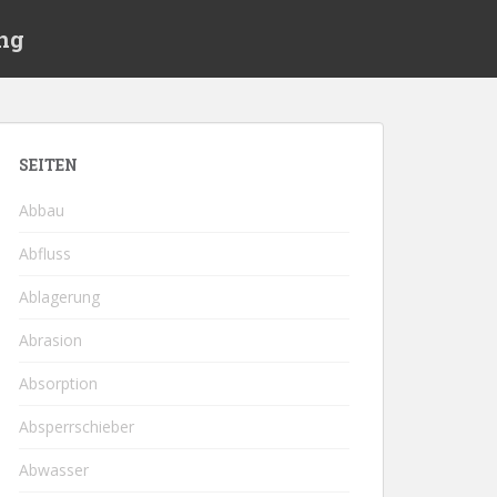
ng
SEITEN
Abbau
Abfluss
Ablagerung
Abrasion
Absorption
Absperrschieber
Abwasser