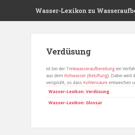
S
Wasser-Lexikon zu Wasseraufb
k
i
p
t
o
m
Verdüsung
a
i
n
ist bei der
Trinkwasseraufbereitung
ein Verfah
c
aus dem
Rohwasser
(
Belüftung
). Dabei wird
o
versprüht, so dass
Kohlensäure
entweichen 
n
Wasser-Lexikon: Verdüsung
t
e
Wasser-Lexikon: Glossar
n
t