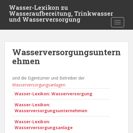
S
Wasser-Lexikon zu
k
Wasseraufbereitung, Trinkwasser
i
und Wasserversorgung
TOGGLE
p
t
o
m
Wasserversorgungsuntern
a
i
ehmen
n
c
sind die Eigentümer und Betreiber der
o
Wasserversorgungsanlagen
.
n
t
Wasser-Lexikon: Wasserversorgung
e
Wasser-Lexikon:
n
Wasserversorgungsunternehmen
t
Wasser-Lexikon:
Wasserversorgungsanlage