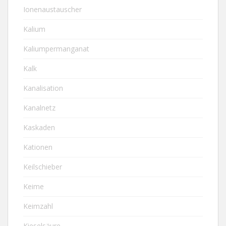
Ionenaustauscher
Kalium
Kaliumpermanganat
Kalk
Kanalisation
Kanalnetz
Kaskaden
Kationen
Keilschieber
Keime
Keimzahl
Kieselsäure