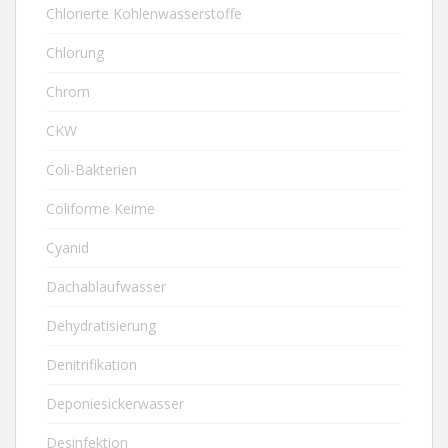
Chlorierte Kohlenwasserstoffe
Chlorung
Chrom
CKW
Coli-Bakterien
Coliforme Keime
Cyanid
Dachablaufwasser
Dehydratisierung
Denitrifikation
Deponiesickerwasser
Desinfektion