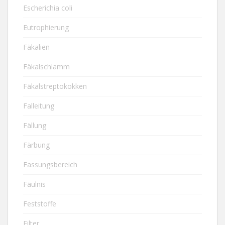
Escherichia coli
Eutrophierung
Fäkalien
Fäkalschlamm
Fäkalstreptokokken
Falleitung
Fällung
Färbung
Fassungsbereich
Fäulnis
Feststoffe
Filter