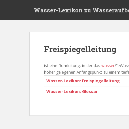
S
Wasser-Lexikon zu Wasseraufb
k
i
p
t
o
m
Freispiegelleitung
a
i
n
ist eine Rohrleitung, in der das
wasser
/“>Was
c
höher gelegenen Anfangspunkt zu einem tiefe
o
Wasser-Lexikon: Freispiegelleitung
n
t
Wasser-Lexikon: Glossar
e
n
t