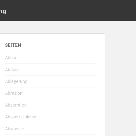
ng
SEITEN
Abbau
Abfluss
Ablagerung
Abrasion
Absorption
Absperrschieber
Abwasser