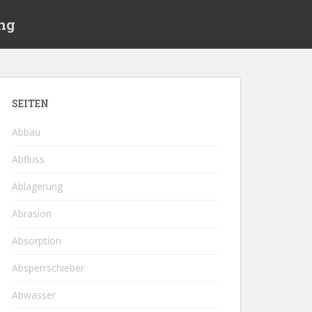
ng
SEITEN
Abbau
Abfluss
Ablagerung
Abrasion
Absorption
Absperrschieber
Abwasser