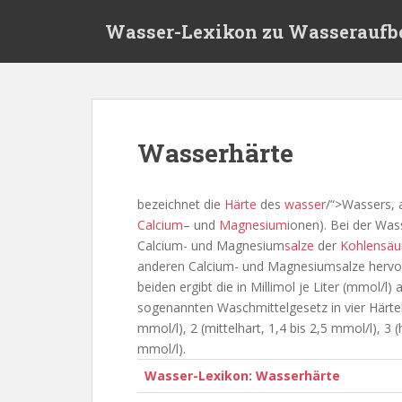
S
Wasser-Lexikon zu Wasseraufb
k
i
p
t
o
m
Wasserhärte
a
i
n
bezeichnet die
Härte
des
wasser
/“>Wassers, 
c
Calcium
– und
Magnesium
ionen). Bei der Was
o
Calcium- und Magnesium
salze
der
Kohlensäu
n
anderen Calcium- und Magnesiumsalze hervo
t
beiden ergibt die in Millimol je Liter (mmol
e
sogenannten Waschmittelgesetz in vier Härtebe
n
mmol/l), 2 (mittelhart, 1,4 bis 2,5 mmol/l), 3 (
t
mmol/l).
Wasser-Lexikon: Wasserhärte