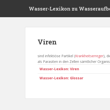
S
Wasser-Lexikon zu Wasseraufb
k
i
p
t
o
m
Viren
a
i
n
sind infektiöse Partikel (
Krankheitserreger
), d
c
als Parasiten in den Zellen sämtlicher Orga
o
Wasser-Lexikon: Viren
n
t
Wasser-Lexikon: Glossar
e
n
t