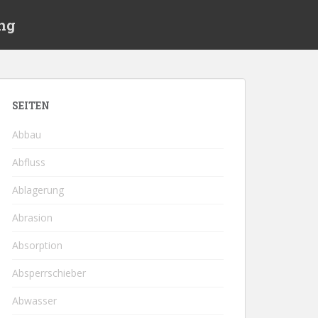
ng
SEITEN
Abbau
Abfluss
Ablagerung
Abrasion
Absorption
Absperrschieber
Abwasser